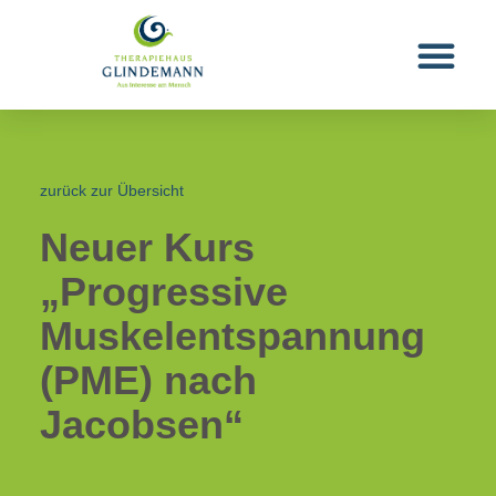
zurück zur Übersicht
Neuer Kurs
„Progressive
Muskelentspannung
(PME) nach
Jacobsen“