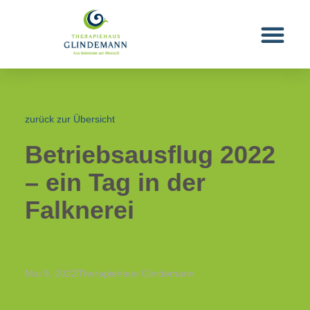
zurück zur Übersicht
Betriebsausflug 2022
– ein Tag in der
Falknerei
Mai 9, 2022
Therapiehaus Glindemann